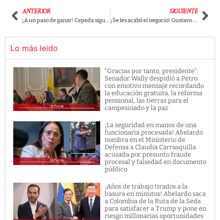
ANTERIOR
SIGUIENTE
¡A un paso de ganar! Cepeda sigue creciendo según encuesta en Invamer y está a poco de la victoria en primera vuelta
¡Se les acabó el negocio! Gustavo Petro rompe récord con 39.000 hectáreas sustituidas y golpea directo el corazón del narcotráfico
Lo más leido
“Gracias por tanto, presidente”:
Senador Wally despidió a Petro
con emotivo mensaje recordando
la educación gratuita, la reforma
pensional, las tierras para el
campesinado y la paz
¡La seguridad en manos de una
funcionaria procesada! Abelardo
nombra en el Ministerio de
Defensa a Claudia Carrasquilla
acusada por presunto fraude
procesal y falsedad en documento
público
¡Años de trabajo tirados a la
basura en minutos! Abelardo saca
a Colombia de la Ruta de la Seda
para satisfacer a Trump y pone en
riesgo millonarias oportunidades