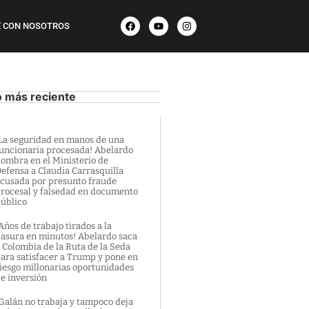
 CON NOSOTROS
o más reciente
La seguridad en manos de una
uncionaria procesada! Abelardo
ombra en el Ministerio de
efensa a Claudia Carrasquilla
cusada por presunto fraude
rocesal y falsedad en documento
úblico
Años de trabajo tirados a la
asura en minutos! Abelardo saca
 Colombia de la Ruta de la Seda
ara satisfacer a Trump y pone en
iesgo millonarias oportunidades
e inversión
Galán no trabaja y tampoco deja