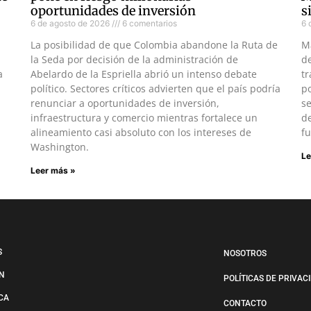
oportunidades de inversión
s
6 de agosto de 2026
6 comentarios
6 
La posibilidad de que Colombia abandone la Ruta de
M
la Seda por decisión de la administración de
d
a
Abelardo de la Espriella abrió un intenso debate
tr
político. Sectores críticos advierten que el país podría
po
renunciar a oportunidades de inversión,
s
infraestructura y comercio mientras fortalece un
de
alineamiento casi absoluto con los intereses de
fu
Washington.
Le
Leer más »
S
NOSOTROS
N
POLÍTICAS DE PRIVAC
ICA
CONTACTO