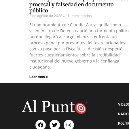
procesal y falsedad en documento
público
6 de agosto de 2026
11 comentarios
El nombramiento de Claudia Carrasquilla como
viceministra de Defensa abrió una tormenta polític
porque llegará al cargo mientras enfrenta un
proceso penal por presuntos delitos relacionados
con su paso por la Fiscalía. La decisión despertó
fuertes cuestionamientos sobre la credibilidad
institucional del nuevo gobierno y la confianza
ciudadana.
Leer más »
VIDEO
NACIÓ
POLÍT