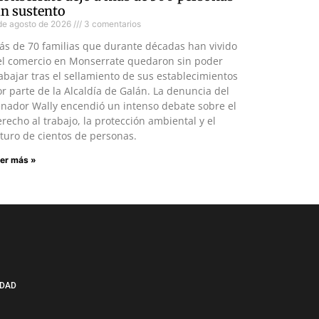
in sustento
de agosto de 2026
3 comentarios
ás de 70 familias que durante décadas han vivido
el comercio en Monserrate quedaron sin poder
abajar tras el sellamiento de sus establecimientos
r parte de la Alcaldía de Galán. La denuncia del
enador Wally encendió un intenso debate sobre el
recho al trabajo, la protección ambiental y el
turo de cientos de personas.
er más »
IDAD