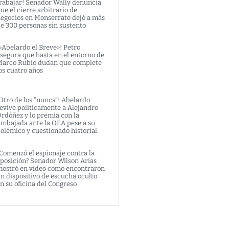
rabajar! Senador Wally denuncia
ue el cierre arbitrario de
egocios en Monserrate dejó a más
e 300 personas sin sustento
»Abelardo el Breve»! Petro
segura que hasta en el entorno de
arco Rubio dudan que complete
os cuatro años
Otro de los “nunca”! Abelardo
evive políticamente a Alejandro
rdóñez y lo premia con la
mbajada ante la OEA pese a su
olémico y cuestionado historial
Comenzó el espionaje contra la
posición? Senador Wilson Arias
ostró en video como encontraron
n dispositivo de escucha oculto
n su oficina del Congreso