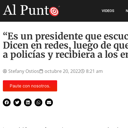
VIDEOS
N
“Es un presidente que escuc
Dicen en redes, luego de que
a policías y recibiera a los 
Stefany Ostios
octubre 20, 2022
8:21 am
Paute con nosotros.