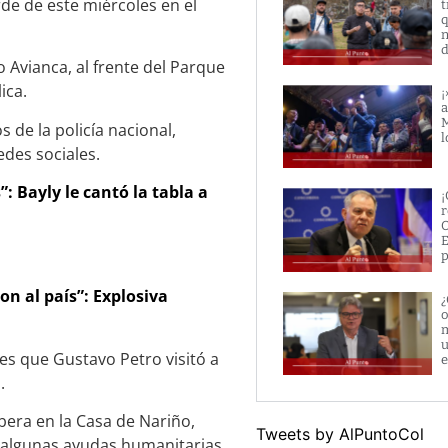
de de este miércoles en el
t
q
n
d
 Avianca, al frente del Parque
ica.
¡
a
M
de la policía nacional,
l
edes sociales.
: Bayly le cantó la tabla a
¡
r
O
E
p
n al país”: Explosiva
¿
o
m
u
es que Gustavo Petro visitó a
e
.
era en la Casa de Nariño,
Tweets by AlPuntoCol
algunas ayudas humanitarias.