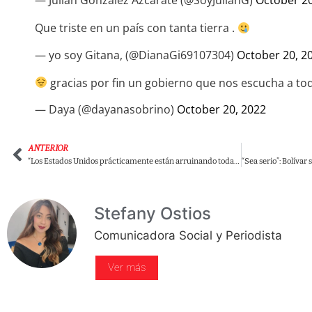
— Julián González Azcárate (@SoyJulianG)
October 20
Que triste en un país con tanta tierra .
— yo soy Gitana, (@DianaGi69107304)
October 20, 2
gracias por fin un gobierno que nos escucha a to
— Daya (@dayanasobrino)
October 20, 2022
ANTERIOR
“Los Estados Unidos prácticamente están arruinando todas las economías del mundo”: Gustavo Petro
Stefany Ostios
Comunicadora Social y Periodista
Ver más