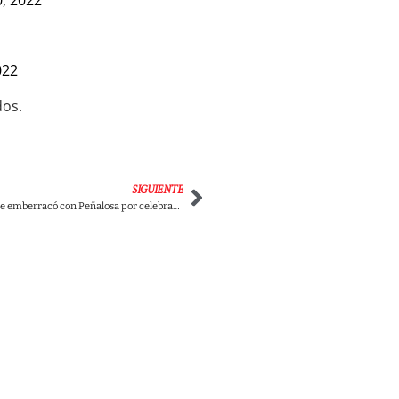
, 2022
022
dos.
SIGUIENTE
“Sea serio”: Bolívar se emberracó con Peñalosa por celebrar la llegada de los vagones del metro.