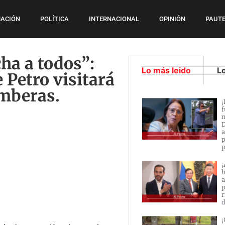
ACIÓN
POLÍTICA
INTERNACIONAL
OPINIÓN
PAUTE
ha a todos”:
Lo más leido
L
 Petro visitará
emberas.
¡
f
n
D
a
p
p
¡
b
a
p
r
d
¡