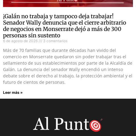
¡Galán no trabaja y tampoco deja trabajar!
Senador Wally denuncia que el cierre arbitrario
de negocios en Monserrate dejó a más de 300
personas sin sustento
6 de agosto de 2026
3 comentarios
Más de 70 familias que durante décadas han vivido del
comercio en Monserrate quedaron sin poder trabajar tras el
sellamiento de sus establecimientos por parte de la Alcaldía de
Galán. La denuncia del senador Wally encendió un intenso
debate sobre el derecho al trabajo, la protección ambiental y el
futuro de cientos de personas.
Leer más »