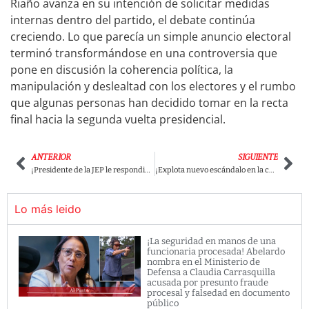
Riaño avanza en su intención de solicitar medidas
internas dentro del partido, el debate continúa
creciendo. Lo que parecía un simple anuncio electoral
terminó transformándose en una controversia que
pone en discusión la coherencia política, la
manipulación y deslealtad con los electores y el rumbo
que algunas personas han decidido tomar en la recta
final hacia la segunda vuelta presidencial.
ANTERIOR
SIGUIENTE
¡Presidente de la JEP le respondió con toda a Abelardo por su propuesta de acabar con la jurisdicción!: “Los debates se deben dar con altura y no con descalificaciones baratas”
¡Explota nuevo escándalo en la campaña de Abelardo! Piden investigar presunto proselitismo dentro del INPEC por parte de su fórmula vicepresidencial ¡Ministro de Justicia lo paró duro!
Lo más leido
¡La seguridad en manos de una
funcionaria procesada! Abelardo
nombra en el Ministerio de
Defensa a Claudia Carrasquilla
acusada por presunto fraude
procesal y falsedad en documento
público