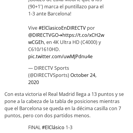
(90+1') marca el puntillazo para el
1-3 ante Barcelona!
Vive
#ElClasicoEnDIRECTV
por
@DIRECTVGO
➔
https://t.co/xCH2w
wCGEh
, en 4K Ultra HD (C4000) y
C610/1610HD.
pic.twitter.com/uwMJPdnu4e
— DIRECTV Sports
(@DIRECTVSports)
October 24,
2020
Con esta victoria el Real Madrid llega a 13 puntos y se
pone a la cabeza de la tabla de posiciones mientras
que el Barcelona se queda en la décima casilla con 7
puntos, pero con dos partidos menos.
FINAL
#ElClásico
1-3