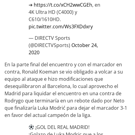
➔
https://t.co/xCH2wwCGEh
, en
4K Ultra HD (C4000) y
C610/1610HD.
pic.twitter.com/Ws3FXDdxry
— DIRECTV Sports
(@DIRECTVSports)
October 24,
2020
En la parte final del encuentro y con el marcador en
contra, Ronald Koeman se vio obligado a volcar a su
equipo al ataque e hizo modificaciones que
desequilibraron al Barcelona, lo cual aprovecho el
Madrid para liquidar el encuentro en una contra de
Rodrygo que terminaría en un rebote dado por Neto
que finalizaría Luka Modrić para dejar el marcador 3-1
en favor del actual campeón de la liga.
¡GOL DEL REAL MADRID!
¡Golazo de Luka Modric que a los