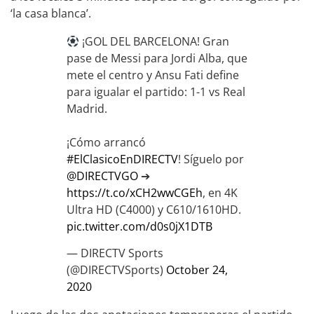
‘la casa blanca’.
¡GOL DEL BARCELONA! Gran
pase de Messi para Jordi Alba, que
mete el centro y Ansu Fati define
para igualar el partido: 1-1 vs Real
Madrid.
¡Cómo arrancó
#ElClasicoEnDIRECTV
! Síguelo por
@DIRECTVGO
➔
https://t.co/xCH2wwCGEh
, en 4K
Ultra HD (C4000) y C610/1610HD.
pic.twitter.com/d0s0jX1DTB
— DIRECTV Sports
(@DIRECTVSports)
October 24,
2020