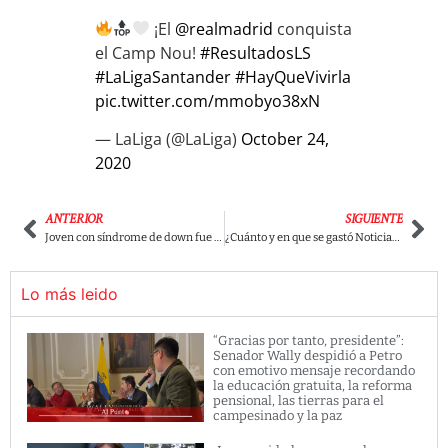
¡El
@realmadrid
conquista
el Camp Nou!
#ResultadosLS
#LaLigaSantander
#HayQueVivirla
pic.twitter.com/mmobyo38xN
— LaLiga (@LaLiga)
October 24,
2020
ANTERIOR
SIGUIENTE
Joven con síndrome de down fue discriminado por esta entidad bancaria
¿Cuánto y en que se gastó Noticias Uno la plata que recogió de los televidentes?
Lo más leido
“Gracias por tanto, presidente”:
Senador Wally despidió a Petro
con emotivo mensaje recordando
la educación gratuita, la reforma
pensional, las tierras para el
campesinado y la paz