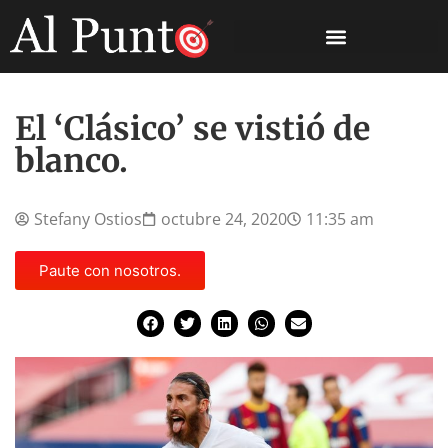
El ‘Clásico’ se vistió de
blanco.
Stefany Ostios
octubre 24, 2020
11:35 am
Paute con nosotros.