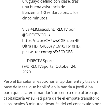
uruguayo definió con clase, tras
una buena asistencia de
Benzema: 1-0 vs Barcelona a los
cinco minutos.
Vive
#ElClasicoEnDIRECTV
por
@DIRECTVGO
➔
https://t.co/xCH2wwCGEh
, en 4K
Ultra HD (C4000) y C610/1610HD.
pic.twitter.com/gz8XEOYOBS
— DIRECTV Sports
(@DIRECTVSports)
October 24,
2020
Pero el Barcelona reaccionaria rápidamente y tras un
pase de Messi que habilitó en la banda a Jordi Alba
para que el lateral mandará un centro raso al área que
capitalizaría Ansu Fati para darle el empate transitorio
a los locales 3 minutos después del gol conseguido por