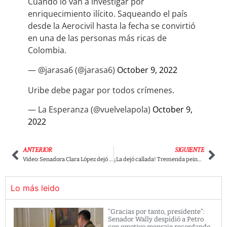
Cuando lo van a investigar por
enriquecimiento ilícito. Saqueando el país
desde la Aerocivil hasta la fecha se convirtió
en una de las personas más ricas de
Colombia.
— @jarasa6 (@jarasa6)
October 9, 2022
Uribe debe pagar por todos crímenes.
— La Esperanza (@vuelvelapola)
October 9,
2022
ANTERIOR
SIGUIENTE
Video: Senadora Clara López dejó en ridículo a Miguel Uribe ante sus compañeros en Congreso
¡La dejó callada! Tremenda peinada de Quintero a la uribista María Fernanda Cabal
Lo más leido
“Gracias por tanto, presidente”:
Senador Wally despidió a Petro
con emotivo mensaje recordando