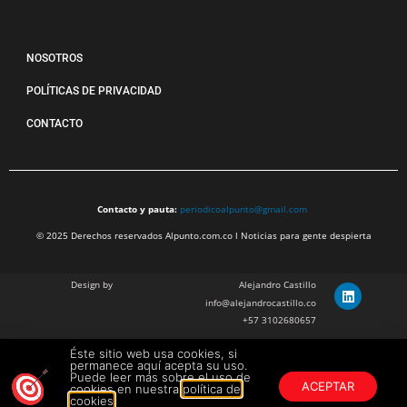
NOSOTROS
POLÍTICAS DE PRIVACIDAD
CONTACTO
Contacto y pauta:
periodicoalpunto@gmail.com
© 2025 Derechos reservados Alpunto.com.co l Noticias para gente despierta
Design by
Alejandro Castillo
info@alejandrocastillo.co
+57 3102680657
Éste sitio web usa cookies, si
Julian Barragan Verano
permanece aquí acepta su uso.
julbarg@gmail.com
Puede leer más sobre el uso de
ACEPTAR
cookies en nuestra
política de
+57 312 308 9218
cookies