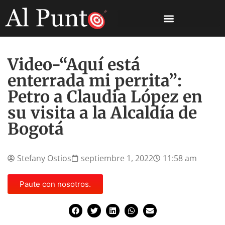
Video-“Aquí está
enterrada mi perrita”:
Petro a Claudia López en
su visita a la Alcaldía de
Bogotá
Stefany Ostios
septiembre 1, 2022
11:58 am
Paute con nosotros.