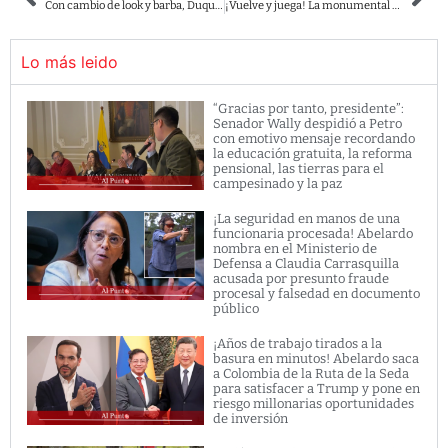
Con cambio de look y barba, Duque reapareció junto a Zapateiro. ¿Qué estaban haciendo?
¡Vuelve y juega! La monumental peinada de la viuda de ‘Tirofijo’, Sandra Ramírez, a Vicky Dávila
Lo más leido
“Gracias por tanto, presidente”:
Senador Wally despidió a Petro
con emotivo mensaje recordando
la educación gratuita, la reforma
pensional, las tierras para el
campesinado y la paz
¡La seguridad en manos de una
funcionaria procesada! Abelardo
nombra en el Ministerio de
Defensa a Claudia Carrasquilla
acusada por presunto fraude
procesal y falsedad en documento
público
¡Años de trabajo tirados a la
basura en minutos! Abelardo saca
a Colombia de la Ruta de la Seda
para satisfacer a Trump y pone en
riesgo millonarias oportunidades
de inversión