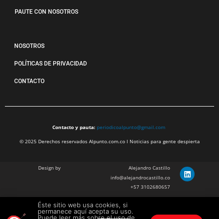
PAUTE CON NOSOTROS
NOSOTROS
POLÍTICAS DE PRIVACIDAD
CONTACTO
Contacto y pauta:
periodicoalpunto@gmail.com
© 2025 Derechos reservados Alpunto.com.co l Noticias para gente despierta
Design by
Alejandro Castillo
info@alejandrocastillo.co
+57 3102680657
Éste sitio web usa cookies, si
Julian Barragan Verano
permanece aquí acepta su uso.
julbarg@gmail.com
Puede leer más sobre el uso de