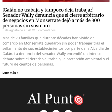
¡Galán no trabaja y tampoco deja trabajar!
Senador Wally denuncia que el cierre arbitrario
de negocios en Monserrate dejó a más de 300
personas sin sustento
6 de agosto de 2026
3 comentarios
Más de 70 familias que durante décadas han vivido del
comercio en Monserrate quedaron sin poder trabajar tras el
sellamiento de sus establecimientos por parte de la Alcaldía de
Galán. La denuncia del senador Wally encendió un intenso
debate sobre el derecho al trabajo, la protección ambiental y el
futuro de cientos de personas.
Leer más »