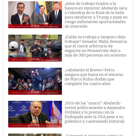
¡Años de trabajo tirados a la
basura en minutos! Abelardo saca
a Colombia de la Ruta de la Seda
para satisfacer a Trump y pone en
riesgo millonarias oportunidades
de inversión
¡Galán no trabaja y tampoco deja
trabajar! Senador Wally denuncia
que el cierre arbitrario de
negocios en Monserrate dejó a
más de 300 personas sin sustento
¡»Abelardo el Breve»! Petro
asegura que hasta en el entorno
de Marco Rubio dudan que
complete los cuatro años
¡Otro de los “nunca”! Abelardo
revive políticamente a Alejandro
Ordóñez y lo premia con la
Embajada ante la OEA pese a su
polémico y cuestionado historial
¿Comenzó el espionaje contra la