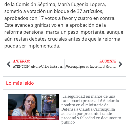
de la Comisión Séptima, María Eugenia Lopera,
sometió a votación un bloque de 37 artículos,
aprobados con 17 votos a favor y cuatro en contra.
Este avance significativo en la aprobación de la
reforma pensional marca un paso importante, aunque
aún restan debates cruciales antes de que la reforma
pueda ser implementada.
ANTERIOR
SIGUIENTE
ATENCIÓN: Álvaro Uribe insta a un golpe de estado en medio de un conversatorio en la Universidad de la Sabana
¡Vote aquí por su favorito/a! Gran medición de posibles candidatos presidenciales 2026, izquierda y centro izquierda
Lo más leido
¡La seguridad en manos de una
funcionaria procesada! Abelardo
nombra en el Ministerio de
Defensa a Claudia Carrasquilla
acusada por presunto fraude
procesal y falsedad en documento
público