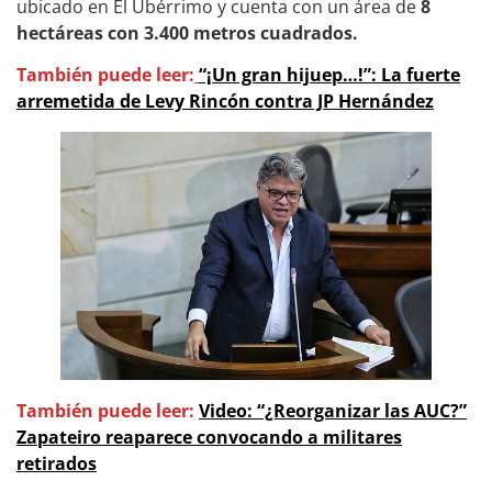
ubicado en El Ubérrimo y cuenta con un área de
8
hectáreas con 3.400 metros cuadrados.
También puede leer:
“¡Un gran hijuep…!”: La fuerte
arremetida de Levy Rincón contra JP Hernández
También puede leer:
Video: “¿Reorganizar las AUC?”
Zapateiro reaparece convocando a militares
retirados