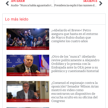
ANTERIOR
SIGUIENTE
Audio-“Nunca había aguantado tanta hambre como en el Congreso”: Representante Jhon Fredy Núñez
Presidencia explicó las razones de la cancelación del evento de reconocimiento de tropas por parte de Petro
Lo más leido
¡»Abelardo el Breve»! Petro
asegura que hasta en el entorno
de Marco Rubio dudan que
complete los cuatro años
¡Otro de los “nunca”! Abelardo
revive políticamente a Alejandro
Ordóñez y lo premia con la
Embajada ante la OEA pese a su
polémico y cuestionado historial
¿Comenzó el espionaje contra la
oposición? Senador Wilson Arias
mostró en video como
encontraron un dispositivo de
escucha oculto en su oficina del
Congreso