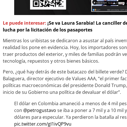
Le puede interesar:
¡Se va Laura Sarabia! La canciller d
lucha por la licitación de los pasaportes
Mientras los uribistas se dedicaron a asustar al país inven
realidad los pone en evidencia. Hoy, los importadores so
traer productos del exterior, y miles de familias podrán v
tecnología, repuestos y otros bienes básicos.
Pero, ¿qué hay detrás de este batacazo del billete verde?
Balaguera, director ejecutivo de Values AAA, “el primer fa
políticas macroeconómicas del presidente Donald Trump,
inicio de su Gobierno una política de devaluar el dólar”.
El dólar en Colombia amaneció a menos de 4 mil pes
con
@petrogustavo
se iba a poner a 7 mil y a 10 mil
dólares para especular. Ya perdieron la batalla al re
pic.twitter.com/gI1ivQP9vu