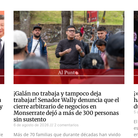
¡Galán no trabaja y tampoco deja
¡
a
trabajar! Senador Wally denuncia que el
h
 y
cierre arbitrario de negocios en
d
Monserrate dejó a más de 300 personas
5 
sin sustento
El
6 de agosto de 2026
2 comentarios
es
de
Más de 70 familias que durante décadas han vivido
en