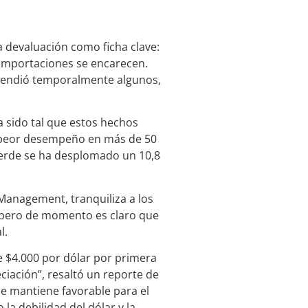
 devaluación como ficha clave:
 importaciones se encarecen.
spendió temporalmente algunos,
ha sido tal que estos hechos
su peor desempeño en más de 50
e verde se ha desplomado un 10,8
 Management, tranquiliza a los
, pero de momento es claro que
l.
e $4.000 por dólar por primera
ciación”, resaltó un reporte de
e mantiene favorable para el
a debilidad del dólar y la