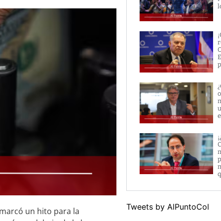
l
¡
r
O
E
p
¿
o
m
u
e
¡
C
m
p
m
q
Tweets by AlPuntoCol
o marcó un hito para la