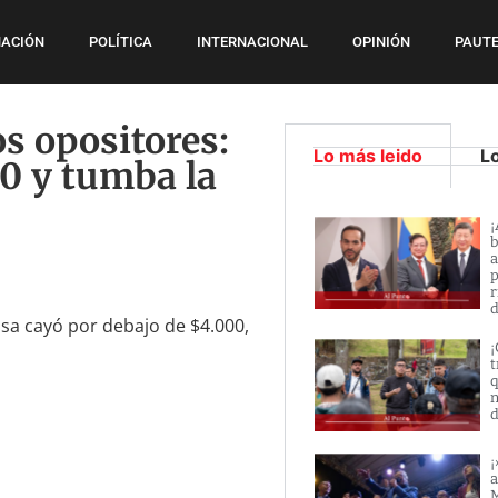
ACIÓN
POLÍTICA
INTERNACIONAL
OPINIÓN
PAUTE
los opositores:
Lo más leido
L
00 y tumba la
¡
b
a
p
r
d
visa cayó por debajo de $4.000,
¡
t
q
n
d
¡
a
M