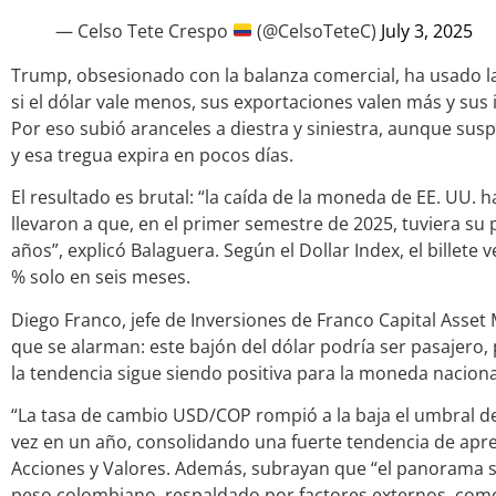
— Celso Tete Crespo
(@CelsoTeteC)
July 3, 2025
Trump, obsesionado con la balanza comercial, ha usado la
si el dólar vale menos, sus exportaciones valen más y sus
Por eso subió aranceles a diestra y siniestra, aunque su
y esa tregua expira en pocos días.
El resultado es brutal: “la caída de la moneda de EE. UU. 
llevaron a que, en el primer semestre de 2025, tuviera 
años”, explicó Balaguera. Según el Dollar Index, el billet
% solo en seis meses.
Diego Franco, jefe de Inversiones de Franco Capital Asset
que se alarman: este bajón del dólar podría ser pasajero
la tendencia sigue siendo positiva para la moneda naciona
“La tasa de cambio USD/COP rompió a la baja el umbral d
vez en un año, consolidando una fuerte tendencia de apre
Acciones y Valores. Además, subrayan que “el panorama s
peso colombiano, respaldado por factores externos, como l