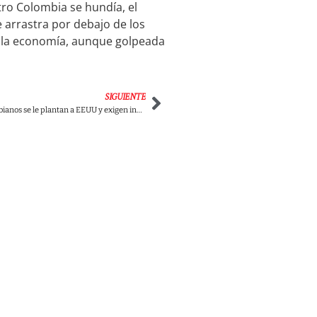
ro Colombia se hundía, el
 arrastra por debajo de los
e la economía, aunque golpeada
SIGUIENTE
Congresistas colombianos se le plantan a EEUU y exigen investigación para Díaz-Balart, Salazar y Giménez por presunta conspiración contra Petro