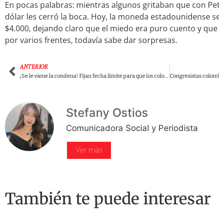
En pocas palabras: mientras algunos gritaban que con Pet
dólar les cerró la boca. Hoy, la moneda estadounidense se
$4.000, dejando claro que el miedo era puro cuento y qu
por varios frentes, todavía sabe dar sorpresas.
ANTERIOR
¡Se le viene la condena! Fijan fecha límite para que los colombianos sepan si Uribe es culpable de fraude y soborno de testigos
Stefany Ostios
Comunicadora Social y Periodista
Ver más
También te puede interesar