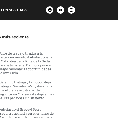
 CON NOSOTROS
o más reciente
Años de trabajo tirados a la
asura en minutos! Abelardo saca
 Colombia de la Ruta de la Seda
ara satisfacer a Trump y pone en
iesgo millonarias oportunidades
e inversión
Galán no trabaja y tampoco deja
rabajar! Senador Wally denuncia
ue el cierre arbitrario de
egocios en Monserrate dejó a más
e 300 personas sin sustento
»Abelardo el Breve»! Petro
segura que hasta en el entorno de
arco Rubio dudan que complete