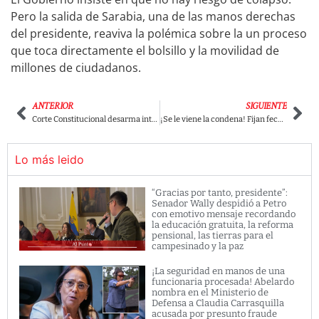
Pero la salida de Sarabia, una de las manos derechas
del presidente, reaviva la polémica sobre la un proceso
que toca directamente el bolsillo y la movilidad de
millones de ciudadanos.
ANTERIOR
SIGUIENTE
Corte Constitucional desarma intervención de Sanitas y deja dudas: ¿Quién protege a 5,8 millones de usuarios? Luis Carlos Leal fue contundente
¡Se le viene la condena! Fijan fecha límite para que los colombianos sepan si Uribe es culpable de fraude y soborno de testigos
Lo más leido
“Gracias por tanto, presidente”:
Senador Wally despidió a Petro
con emotivo mensaje recordando
la educación gratuita, la reforma
pensional, las tierras para el
campesinado y la paz
¡La seguridad en manos de una
funcionaria procesada! Abelardo
nombra en el Ministerio de
Defensa a Claudia Carrasquilla
acusada por presunto fraude